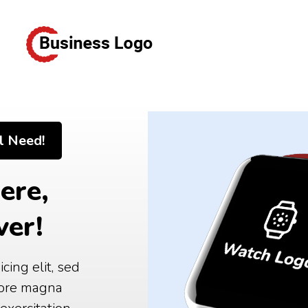
l Need!
ere,
ver!
cing elit, sed
lore magna