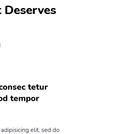
t Deserves
d
consec tetur
mod tempor
dipisicing elit, sed do