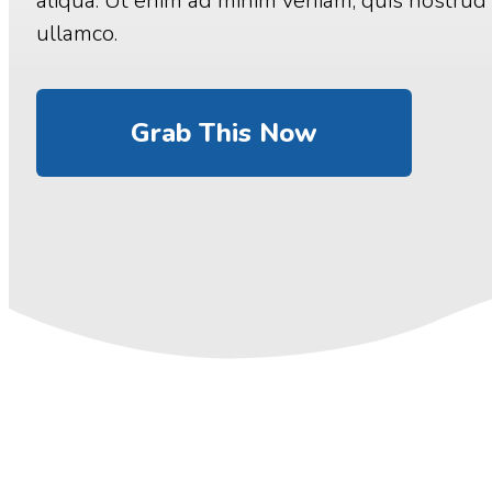
aliqua. Ut enim ad minim veniam, quis nostrud 
ullamco.
Grab This Now